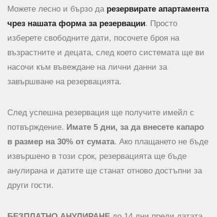
Можете лесно и бързо да
резервирате апартамента
чрез нашата форма за резервации
. Просто
изберете свободните дати, посочете броя на
възрастните и децата, след което системата ще ви
насочи към въвеждане на лични данни за
завършване на резервацията.
След успешна резервация ще получите имейл с
потвърждение.
Имате 5 дни, за да внесете капаро
в размер на 30% от сумата
. Ако плащането не бъде
извършено в този срок, резервацията ще бъде
анулирана и датите ще станат отново достъпни за
други гости.
БЕЗПЛАТНО АНУЛИРАНЕ
до 14 дни преди датата