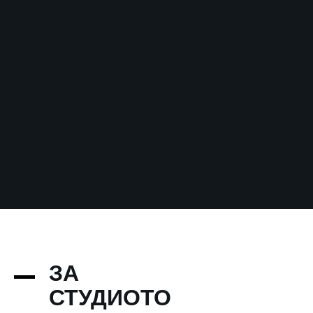
безплатно кошара и стол за хранене
безплатно кучета, породи до 5 кг, с изградени
хигиенни навици
РЕЗЕРВИРАЙ
+359 887 368 677
ЗА
СТУДИОТО