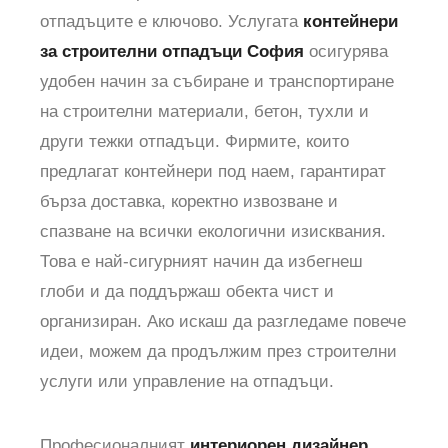
отпадъците е ключово. Услугата
контейнери
за строителни отпадъци София
осигурява
удобен начин за събиране и транспортиране
на строителни материали, бетон, тухли и
други тежки отпадъци. Фирмите, които
предлагат контейнери под наем, гарантират
бърза доставка, коректно извозване и
спазване на всички екологични изисквания.
Това е най‑сигурният начин да избегнеш
глоби и да поддържаш обекта чист и
организиран. Ако искаш да разгледаме повече
идеи, можем да продължим през
строителни
услуги
или
управление на отпадъци
.
Професионалният
интериорен дизайнер