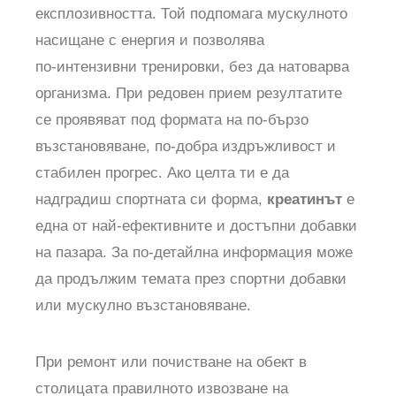
експлозивността. Той подпомага мускулното
насищане с енергия и позволява
по‑интензивни тренировки, без да натоварва
организма. При редовен прием резултатите
се проявяват под формата на по‑бързо
възстановяване, по‑добра издръжливост и
стабилен прогрес. Ако целта ти е да
надградиш спортната си форма,
креатинът
е
една от най‑ефективните и достъпни добавки
на пазара. За по‑детайлна информация може
да продължим темата през
спортни добавки
или
мускулно възстановяване
.
При ремонт или почистване на обект в
столицата правилното извозване на