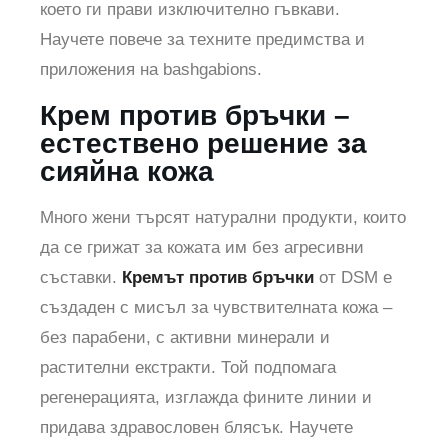
което ги прави изключително гъвкави.
Научете повече за техните предимства и
приложения на bashgabions.
Крем против бръчки –
естествено решение за
сияйна кожа
Много жени търсят натурални продукти, които
да се грижат за кожата им без агресивни
съставки.
Кремът против бръчки
от DSM е
създаден с мисъл за чувствителната кожа –
без парабени, с активни минерали и
растителни екстракти. Той подпомага
регенерацията, изглажда фините линии и
придава здравословен блясък. Научете